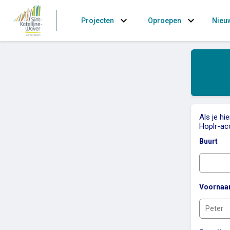
expand_more
expand_more
Projecten
Oproepen
Nieu
Als je hi
Hoplr-ac
Buurt
Voorna