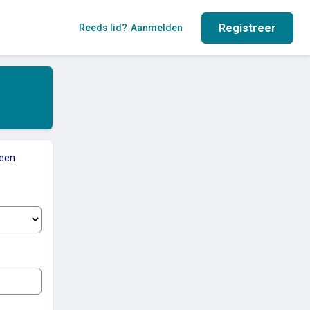
Registreer
Reeds lid?
Aanmelden
 een