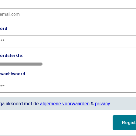
ord
ordsterkte:
g wachtwoord
 ga akkoord met de
algemene voorwaarden
&
privacy
Regist